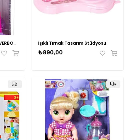
PRESTIJ 9509C KUTULU HOVERBOARD LI BEBEK TUTMALI
Işıklı Tırnak Tasarım Stüdyosu
₺890,00