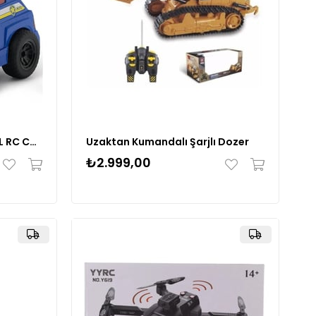
SPM-6073298 PAW PATROL RC CHASE
Uzaktan Kumandalı Şarjlı Dozer
₺2.999,00