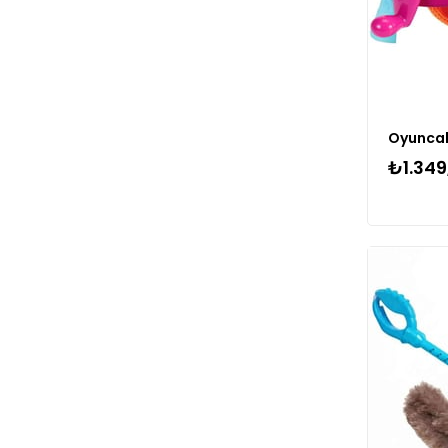
Oyuncak
₺1.349