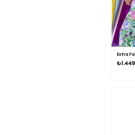
₺1.449