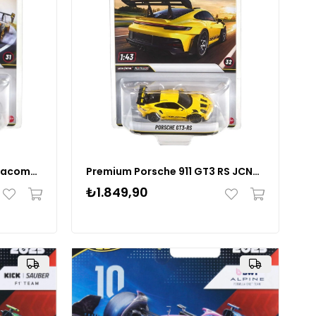
Premium Deberti Toyota Tacoma 1:43 Model Araba - HMD41
Premium Porsche 911 GT3 RS JCN66
₺1.849,90