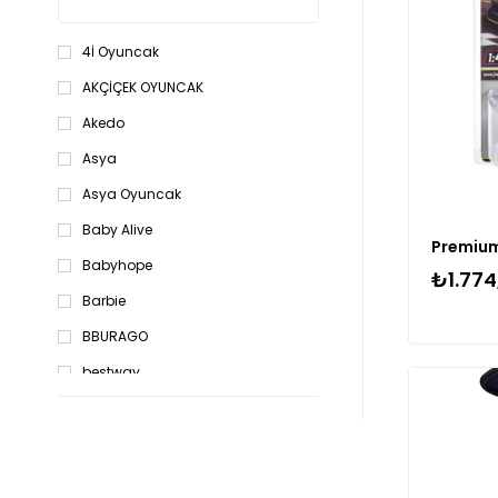
4İ Oyuncak
AKÇİÇEK OYUNCAK
Akedo
Asya
Asya Oyuncak
Baby Alive
Babyhope
₺1.774
Barbie
BBURAGO
bestway
Birlik
Birlik Oyuncak
BİRLİK TOYS