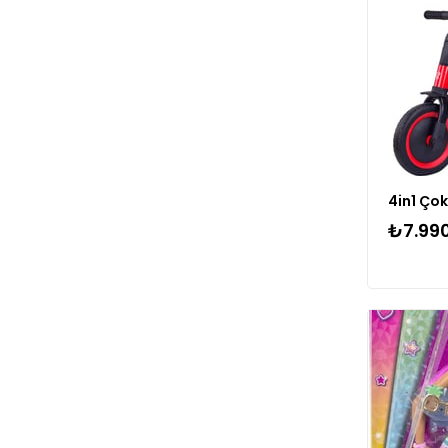
Bruder
Can Oyuncak
₺7.99