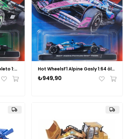
Hot WheelsF1 Sauber Bortoleto 1:64 ölçekli JKD89
Hot WheelsF1 Alpine Gasly 1:64 ölçekli JKD82
₺949,90