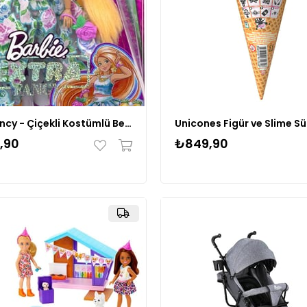
Extra Fancy - Çiçekli Kostümlü Bebek, 3 yaş ve üzeri, HHN14
,90
₺849,90