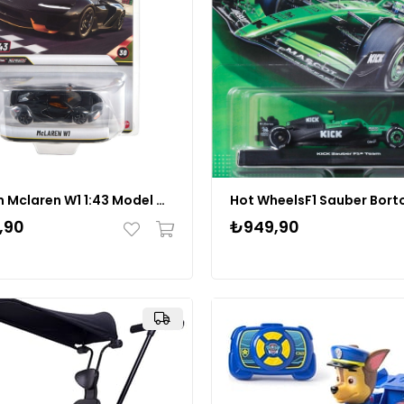
Premium Mclaren W1 1:43 Model Araba - HMD41
,90
₺949,90