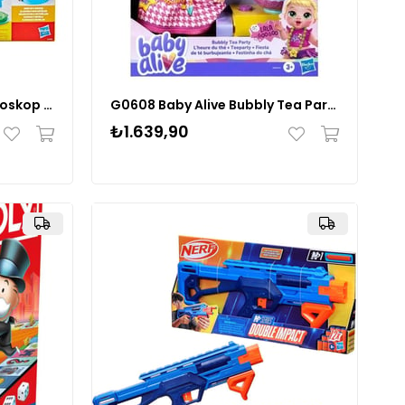
G0494 Play-Doh Işıklı Mikroskop Oyun Seti +3 yaş
G0608 Baby Alive Bubbly Tea Party - Fokurdayan Çay Partisi Lala +3 yaş
₺1.639,90