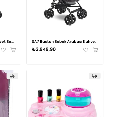
Babyhope SA-7 Baston Puset Bebek Arabası - Kırçıllı Gri
SA7 Baston Bebek Arabası Kahve – Hafif ve Katlanabilir Bebek Puseti
₺3.949,90