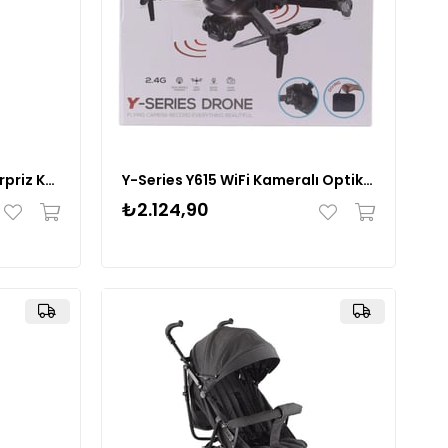
Unicones Figür ve Slime Sürpriz Külah S2
Y-Series Y615 WiFi Kameralı Optik Flow Sabitlemeli Drone – HD Kamera
₺2.124,90