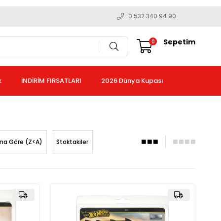
0 532 340 94 90
Sepetim
0
k
İNDİRİM FIRSATLARI
2026 Dünya Kupası
ına Göre (Z<A)
Stoktakiler