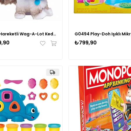
Sesli ve Hareketli Wag-A-Lot Kedi Peluş FUR00000
9,90
₺799,90