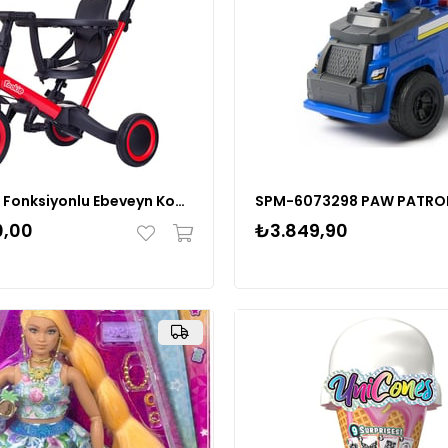
4in1 Çok Fonksiyonlu Ebeveyn Kontrollü Trikster Çocuk ve Bebek Bisikleti - Kırmızı
0,00
₺3.849,90