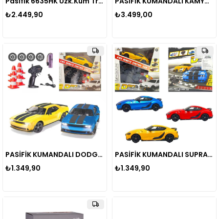
Pasifik 6635HK Uzk.Kum Traktör
PASİFİK KUMANDALI KAMYON Z6827A 9CH F/F R/C 2.4G USB IŞIKLI ŞARJLI 1:18 3+
₺2.449,90
₺3.499,00
PASİFİK KUMANDALI DODGE CHALLENGER DRİFT ARABA 93217 4WD R/C 2.4GHZ USB IŞIKLI 6+
PASİFİK KUMANDALI SUPRA DRİFT ARABA 93218 4WD R/C 2.4GHZ USB IŞIKLI 6+
₺1.349,90
₺1.349,90