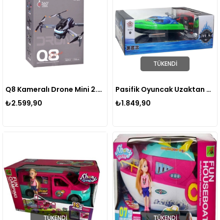
TÜKENDI
Q8 Kameralı Drone Mini 2.4 GHz
Pasifik Oyuncak Uzaktan Kumandalı Tekne MX0010-3
₺2.599,90
₺1.849,90
TÜKENDI
TÜKENDI