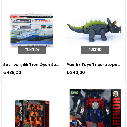
TÜKENDI
TÜKENDI
Sesli ve Işıklı Tren Oyun Seti 26 Parça
Pasifik Toys Triceratops Müzikli Işıklı Yürüyen Dinazor
₺439,00
₺240,00