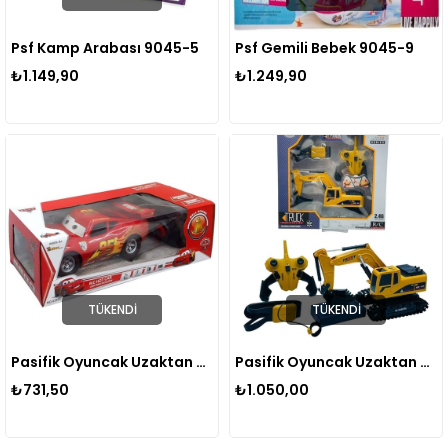
Psf Kamp Arabası 9045-5
Psf Gemili Bebek 9045-9
₺1.149,90
₺1.249,90
TÜKENDI
TÜKENDI
Pasifik Oyuncak Uzaktan Kumandalı Araba 0395D
Pasifik Oyuncak Uzaktan Kumandalı Excavator Şarjlı Full Fonksiyon Oyuncak Paletli Dozer Kepçe
₺731,50
₺1.050,00