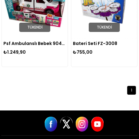
TÜKENDI
TÜKENDI
Psf Ambulanslı Bebek 9045-4
Bateri Seti FZ-3008
₺1.249,90
₺755,00
1