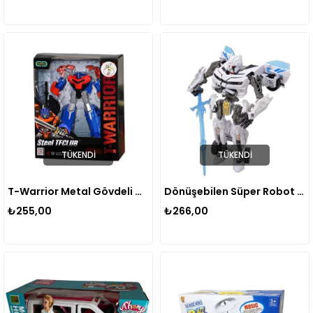
TÜKENDI
TÜKENDI
T-Warrior Metal Gövdeli Dönüşebilen Robot J8018D
Dönüşebilen Süper Robot 38-29
₺255,00
₺266,00