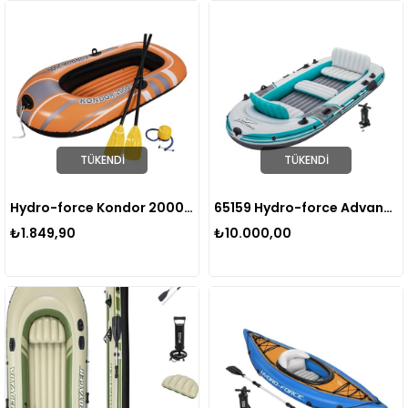
TÜKENDI
TÜKENDI
Hydro-force Kondor 2000 Şişme Bot Set 196x114 Cm
65159 Hydro-force Advanture Elite 5 Kişilik Raft Set Şişme Bot 364*166cm Full
₺1.849,90
₺10.000,00