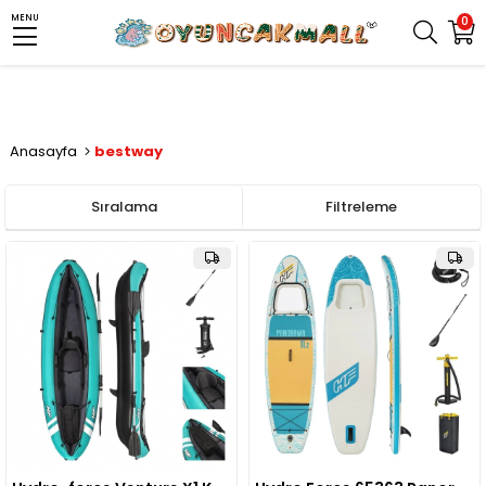
MENU
0
Anasayfa
bestway
Sıralama
Filtreleme