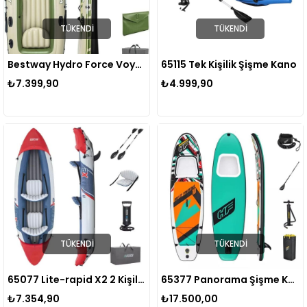
TÜKENDI
TÜKENDI
Bestway Hydro Force Voyager X4 Şişme Lastik Bot 65156
65115 Tek Kişilik Şişme Kano
₺7.399,90
₺4.999,90
TÜKENDI
TÜKENDI
65077 Lite-rapid X2 2 Kişilik Şişme Kano 321X88CM KUREK+POMPA SET
65377 Panorama Şişme Kano Sörf Tahtası Hazır Set Stand Up Paddle Hazır Set
₺7.354,90
₺17.500,00