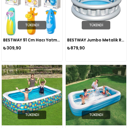
TÜKENDI
TÜKENDI
BESTWAY 91 Cm Hacı Yatmaz Hayvan Figürlü
BESTWAY Jumbo Metalik Renk Havuz 30,5 X 7,5 Cm. 51080
₺309,90
₺879,90
TÜKENDI
TÜKENDI