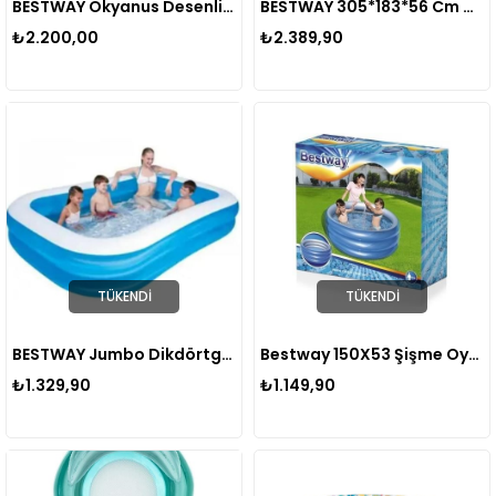
BESTWAY Okyanus Desenli Aile Havuzu 54121
BESTWAY 305*183*56 Cm Dikdörtgen Havuz 54009
₺2.200,00
₺2.389,90
TÜKENDI
TÜKENDI
BESTWAY Jumbo Dikdörtgen Havuz 211 x 132 x 46 cm. 12819
Bestway 150X53 Şişme Oyun Havuzu
₺1.329,90
₺1.149,90