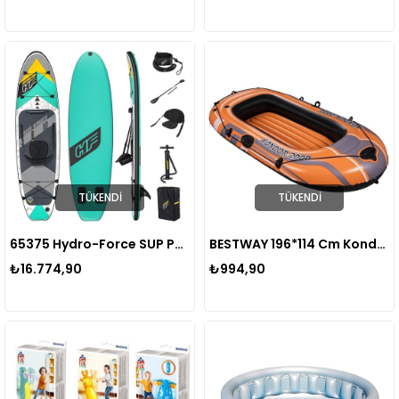
TÜKENDI
TÜKENDI
65375 Hydro-Force SUP Paddle Board Set Aqua Wander 305 x 84 x 12 cm
BESTWAY 196*114 Cm Kondor 2000 Bot 2 Kişilik
₺16.774,90
₺994,90