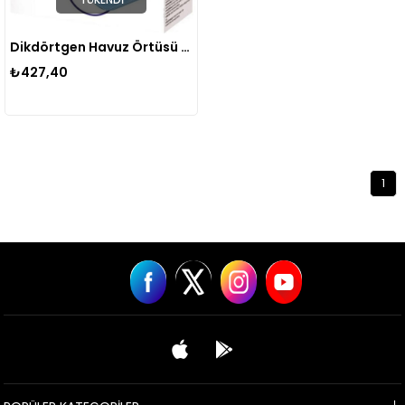
Dikdörtgen Havuz Örtüsü 305 Cm X 183 Cm 58108
₺427,40
1