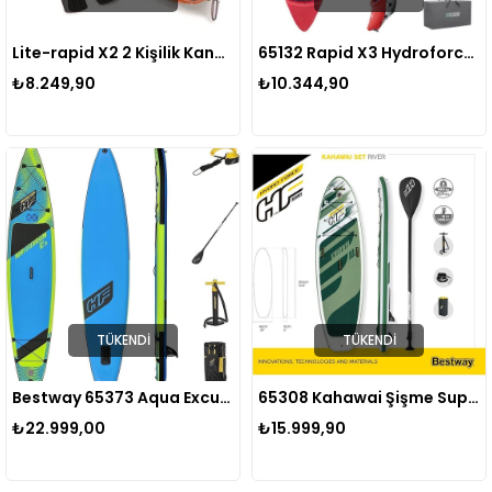
Lite-rapid X2 2 Kişilik Kano Pompa Dahil Bw65077
65132 Rapid X3 Hydroforce 3 Kişilik Şişme Kano 381X100CM
₺8.249,90
₺10.344,90
TÜKENDI
TÜKENDI
Bestway 65373 Aqua Excursion Sörf Tahtası Hazır Set Stand Up Paddle
65308 Kahawai Şişme Sup Paddle Board 310 cm
₺22.999,00
₺15.999,90