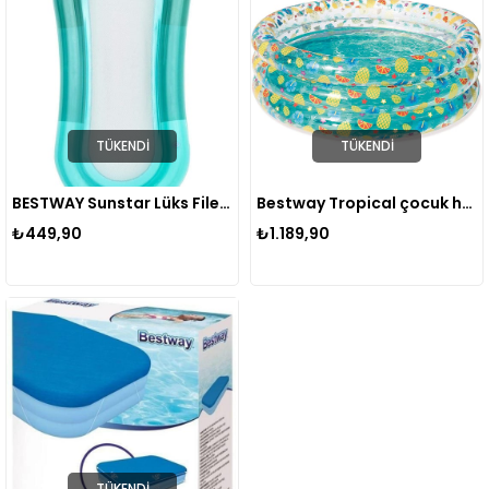
TÜKENDI
TÜKENDI
BESTWAY Sunstar Lüks Fileli Yatak -160 x 84 cm 43103
Bestway Tropical çocuk havuzu 150 x 53 cm 51045
₺449,90
₺1.189,90
TÜKENDI