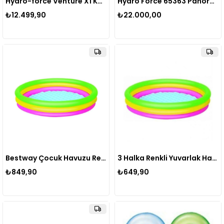
Hydro-force Venture X1 Kayak Tek Kişilik Şişme Kano Set Turkuaz
Hydro Force 65363 Panorama Şişme Sup Paddle Board Set 340x89x15 Cm
₺12.499,90
₺22.000,00
Bestway Çocuk Havuzu Renkli 3 Bölmeli 152x30 cm.
3 Halka Renkli Yuvarlak Havuz
₺849,90
₺649,90